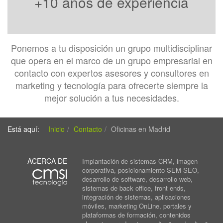
+10 años de experiencia
Ponemos a tu disposición un grupo multidisciplinar
que opera en el marco de un grupo empresarial en
contacto con expertos asesores y consultores en
marketing y tecnología para ofrecerte siempre la
mejor solución a tus necesidades.
Está aquí:
Inicio
Contacto
Oficinas en Madrid
ACERCA DE
Implantación de sistemas CRM, imagen
corporativa, posicionamiento SEM-SEO,
desarrollo de software, desarrollo web,
sistemas de back office, front ends,
integración de sistemas, aplicaciones
móviles, marketing OnLine, portales y
plataformas de formación, contenidos